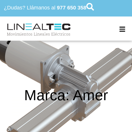
¿Dudas? Llámanos al
977 650 358
Marca: Amer