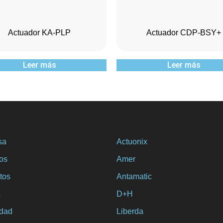
Actuador KA-PLP
Actuador CDP-BSY+
Leer más
Leer más
sa
Actuonix
ios
Amer
tos
Antamatic
s
D+H
idad
Liberda