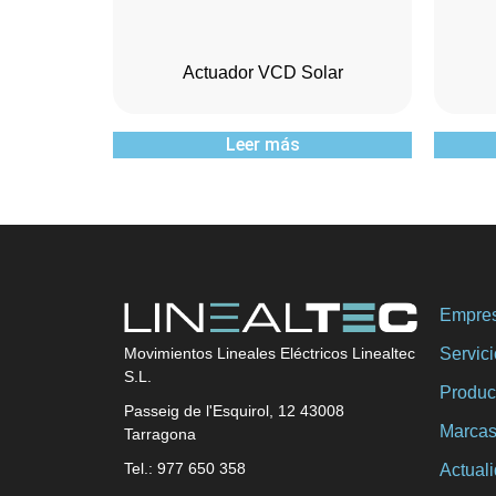
Actuador VCD Solar
Leer más
Empre
Servic
Movimientos Lineales Eléctricos Linealtec
S.L.
Produc
Passeig de l'Esquirol, 12 43008
Marca
Tarragona
Tel.: 977 650 358
Actual