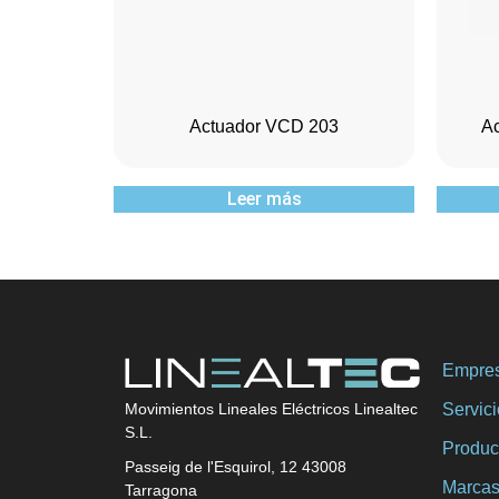
Actuador VCD 203
A
Leer más
Empre
Servic
Movimientos Lineales Eléctricos Linealtec
S.L.
Produc
Passeig de l'Esquirol, 12 43008
Marca
Tarragona