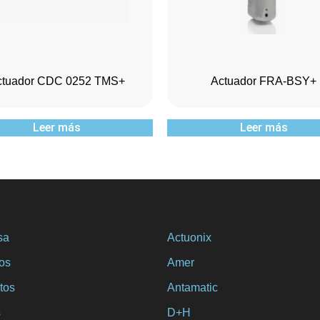
ctuador CDC 0252 TMS+
Actuador FRA-BSY+
Leer más
Leer más
sa
Actuonix
ios
Amer
tos
Antamatic
s
D+H