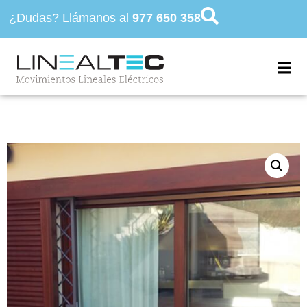
¿Dudas? Llámanos al
977 650 358