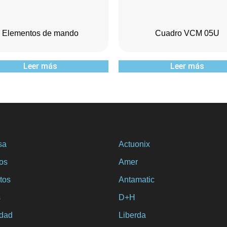
Elementos de mando
Cuadro VCM 05U
Leer más
Leer más
sa
Actuonix
ios
Amer
tos
Antamatic
s
D+H
idad
Liberda