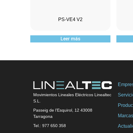
PS-VE4 V2
Leer más
Empre
Servic
Movimientos Lineales Eléctricos Linealtec
S.L.
Produc
Passeig de l'Esquirol, 12 43008
Marca
Tarragona
Tel.: 977 650 358
Actual