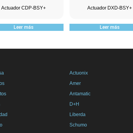
Actuador CDP-BSY+
Actuador DXD-BSY+
Leer más
Leer más
sa
Actuonix
ios
Amer
tos
Antamatic
s
D+H
idad
Liberda
o
Schumo