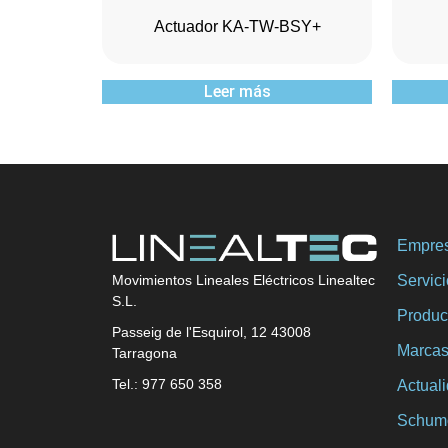
Actuador KA-TW-BSY+
Leer más
Empre
Servic
Movimientos Lineales Eléctricos Linealtec
S.L.
Produc
Passeig de l'Esquirol, 12 43008
Marca
Tarragona
Tel.: 977 650 358
Actual
Schum