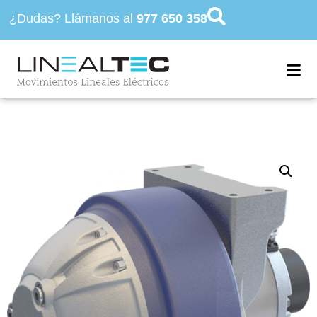
¿Dudas? Llámanos al
977 650 358