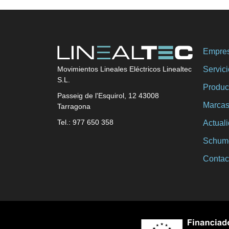
Empre
Servic
Movimientos Lineales Eléctricos Linealtec
S.L.
Produc
Passeig de l'Esquirol, 12 43008
Marca
Tarragona
Tel.: 977 650 358
Actual
Schum
Contac