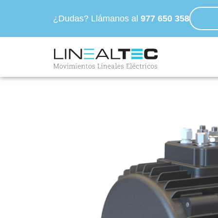
¿Dudas? Llámanos al
977 650 358