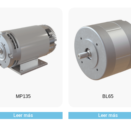
MP135
BL65
Leer más
Leer más