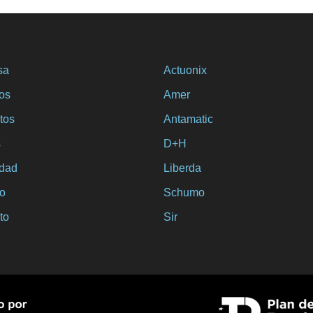
sa
Actuonix
ios
Amer
tos
Antamatic
s
D+H
idad
Liberda
o
Schumo
to
Sir