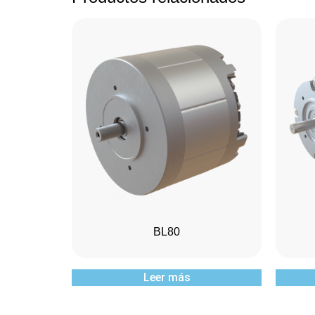
BL80
Leer más