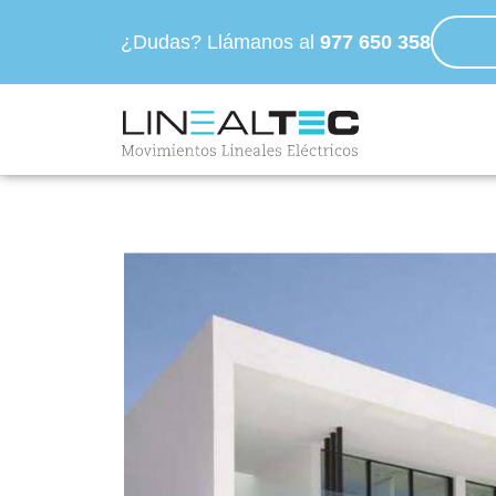
¿Dudas? Llámanos al
977 650 358