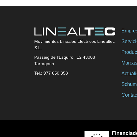
Empre
Servic
Movimientos Lineales Eléctricos Linealtec
S.L.
Produc
Passeig de l'Esquirol, 12 43008
Marca
Tarragona
Tel.: 977 650 358
Actual
Schum
Contac