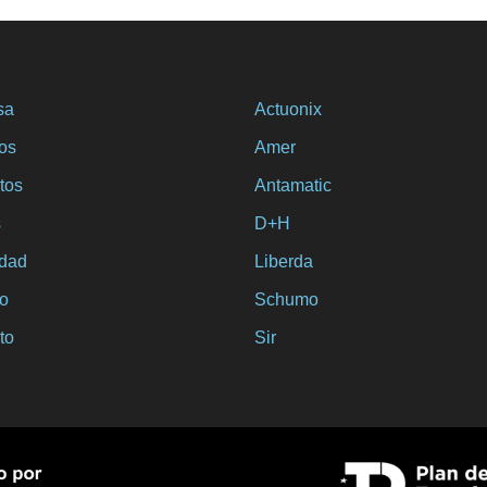
sa
Actuonix
ios
Amer
tos
Antamatic
s
D+H
idad
Liberda
o
Schumo
to
Sir